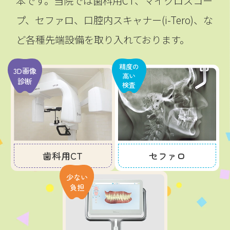
本です。
当院では歯科用CT、マイクロスコー
プ、セファロ、口腔内スキャナー(i-Tero)、な
ど各種先端設備を取り入れております。
精度の
3D画像
高い
診断
検査
歯科用CT
セファロ
少ない
負担