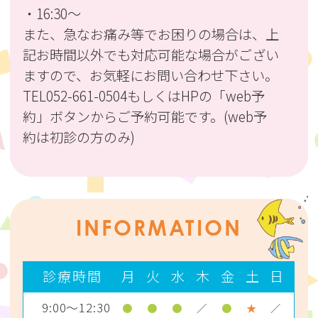
・16:30〜
また、急なお痛み等でお困りの場合は、上
記お時間以外でも対応可能な場合がござい
ますので、お気軽にお問い合わせ下さい。
TEL052-661-0504もしくはHPの「web予
約」ボタンからご予約可能です。(web予
約は初診の方のみ)
なお、ご予約が埋まってしまう場合がござ
いますので、あらかじめご了承ください。
2026.08.07
INFORMATION
8/8(土)はご予約が埋まっておりますが、急
なお痛み等でお困りの場合は、対応可能な
診療時間
月
火
水
木
金
土
日
場合がございます。
9:00～12:30
●
●
●
／
●
★
／
また、ご予約のキャンセル等により空きが