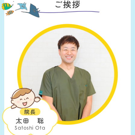
ご挨拶
院長
太田 聡
Satoshi Ota