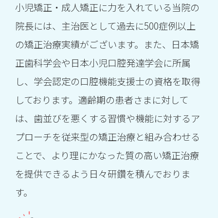
小児矯正・成人矯正に力を入れている当院の
また、急なお痛み等でお困りの場合は、上
記お時間以外でも対応可能な場合がござい
院長には、主治医として過去に500症例以上
ますので、お気軽にお問い合わせ下さい。
の矯正治療実績がございます。また、日本矯
正歯科学会や日本小児口腔発達学会に所属
TEL052-661-0504もしくはHPの「web予
し、学会認定の口腔機能支援士の資格を取得
約」ボタンからご予約可能です。(web予
約は初診の方のみ)
しております。適齢期の患者さまに対して
は、歯並びを悪くする習慣や機能に対するア
なお、ご予約が埋まってしまう場合がござ
プローチを従来型の矯正治療と組み合わせる
いますので、あらかじめご了承ください。
ことで、より理にかなった質の高い矯正治療
を提供できるよう日々研鑽を積んでおりま
す。