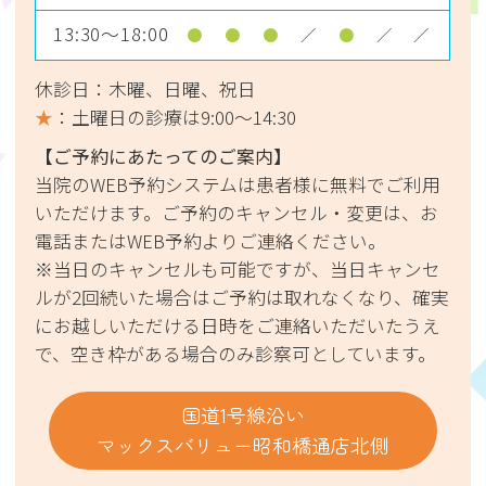
出る場合もございますので、TEL052-661-
13:30～18:00
●
●
●
／
●
／
／
0504までお気軽にお問い合わせ下さい。
休診日：木曜、日曜、祝日
2026.08.04
★
：土曜日の診療は
9:00〜14:30
【ご予約にあたってのご案内】
本日は口呼吸についてです。
当院のWEB予約システムは患者様に無料でご利用
宜しければご覧ください。
いただけます。ご予約のキャンセル・変更は、お
電話またはWEB予約よりご連絡ください。
2026.08.04
※当日のキャンセルも可能ですが、当日キャンセ
ルが2回続いた場合はご予約は取れなくなり、確実
8/5(水)のご予約可能時間は以下の通りで
にお越しいただける日時をご連絡いただいたうえ
す。
で、空き枠がある場合のみ診察可としています。
・11:45〜
・13:30〜
国道1号線沿い
・14:00〜
マックスバリュー昭和橋通店北側
・14:30〜