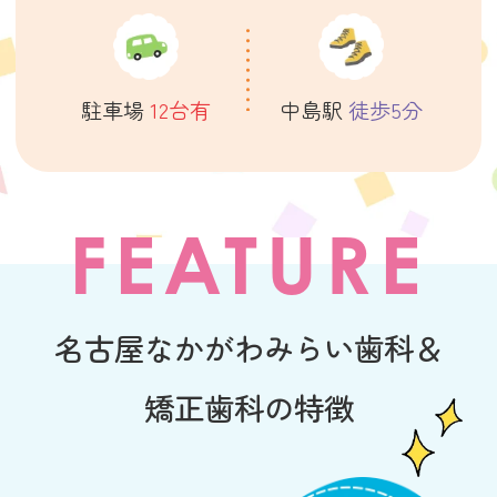
・15:00〜
・15:30〜
・16:00〜
・16:30〜
駐車場
12台有
中島駅
徒歩5分
・17:00〜
また、急なお痛み等でお困りの場合は、上
FEATURE
記お時間以外でも対応可能な場合がござい
ますので、お気軽にお問い合わせ下さい。
TEL052-661-0504もしくはHPの「web予
名古屋なかがわみらい歯科＆
約」ボタンからご予約可能です。(web予
約は初診の方のみ)
矯正歯科の特徴
なお、ご予約が埋まってしまう場合がござ
いますので、あらかじめご了承ください。