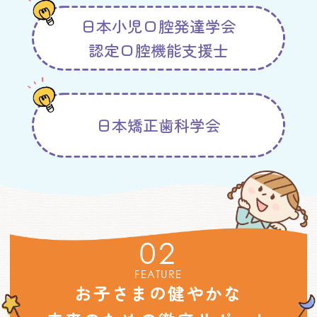
日本小児口腔発達学会
認定口腔機能支援士
日本矯正歯科学会
02
FEATURE
お子さまの健やかな