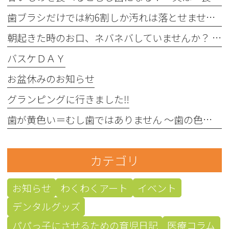
歯ブラシだけでは約6割しか汚れは落とせません〜フロスや歯間ブラシが大切な理由〜
朝起きた時のお口、ネバネバしていませんか？ 〜実は細菌が増えているサインかもしれません〜
バスケＤＡＹ
お盆休みのお知らせ
グランピングに行きました‼︎
歯が黄色い＝むし歯ではありません 〜歯の色にはさまざまな原因があります〜
カテゴリ
お知らせ
わくわくアート
イベント
デンタルグッズ
パパっ子にさせるための育児日記
医療コラム