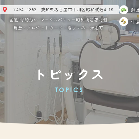
〒454-0852 愛知県名古屋市中川区昭和橋通4-18
駐
国道1号線沿い マックスバリュー昭和橋通店北側
中
現金・クレジットカード・電子マネー対応可
トピックス
TOPICS