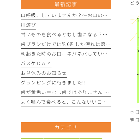
ど
最新記事
口呼吸、していませんか？〜お口の健康にさまざまな影響を与えることがあります〜
川遊び
甘いものを食べるとむし歯になる？〜実は「食べる回数」がポイントです〜
歯ブラシだけでは約6割しか汚れは落とせません〜フロスや歯間ブラシが大切な理由〜
朝起きた時のお口、ネバネバしていませんか？ 〜実は細菌が増えているサインかもしれません〜
バスケＤＡＹ
お盆休みのお知らせ
グランピングに行きました‼︎
歯が黄色い＝むし歯ではありません 〜歯の色にはさまざまな原因があります〜
よく噛んで食べると、こんないいことがあります！
本日
明
カテゴリ