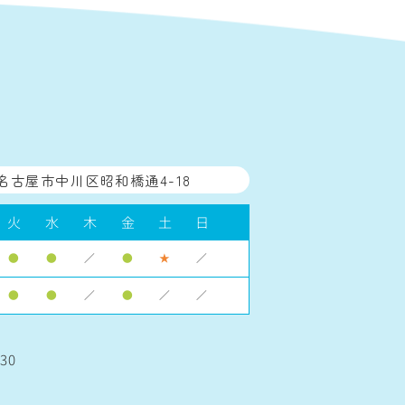
名古屋市中川区昭和橋通4-18
火
水
木
金
土
日
●
●
／
●
★
／
●
●
／
●
／
／
30
】