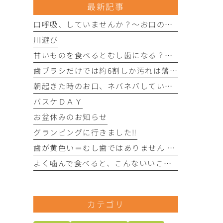
最新記事
口呼吸、していませんか？〜お口の健康にさまざまな影響を与えることがあります〜
川遊び
甘いものを食べるとむし歯になる？〜実は「食べる回数」がポイントです〜
歯ブラシだけでは約6割しか汚れは落とせません〜フロスや歯間ブラシが大切な理由〜
朝起きた時のお口、ネバネバしていませんか？ 〜実は細菌が増えているサインかもしれません〜
バスケＤＡＹ
お盆休みのお知らせ
グランピングに行きました‼︎
歯が黄色い＝むし歯ではありません 〜歯の色にはさまざまな原因があります〜
よく噛んで食べると、こんないいことがあります！
カテゴリ