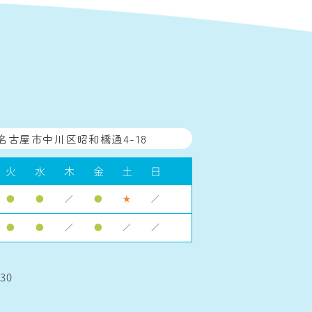
名古屋市中川区昭和橋通4-18
火
水
木
金
土
日
●
●
／
●
★
／
●
●
／
●
／
／
30
】