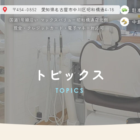
〒454-0852 愛知県名古屋市中川区昭和橋通4-18
駐
国道1号線沿い マックスバリュー昭和橋通店北側
中
現金・クレジットカード・電子マネー対応可
トピックス
TOPICS