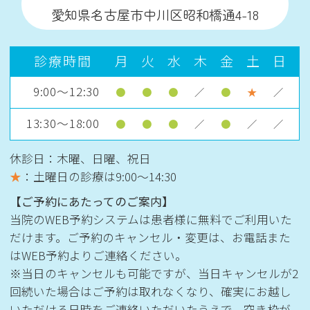
愛知県名古屋市中川区昭和橋通4-18
診療時間
月
火
水
木
金
土
日
9:00～12:30
●
●
●
／
●
★
／
13:30～18:00
●
●
●
／
●
／
／
休診日：木曜、日曜、祝日
★
：土曜日の診療は
9:00〜14:30
【ご予約にあたってのご案内】
当院のWEB予約システムは患者様に無料でご利用いた
だけます。ご予約のキャンセル・変更は、お電話また
はWEB予約よりご連絡ください。
※当日のキャンセルも可能ですが、当日キャンセルが2
回続いた場合はご予約は取れなくなり、確実にお越し
いただける日時をご連絡いただいたうえで、空き枠が