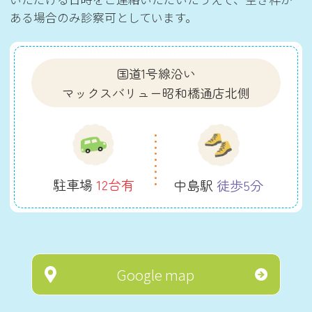
ある場合のみ診察可としています。
国道1号線沿い
マックスバリュー昭和橋通店北側
駐車場
12台有
中島駅
徒歩5分
Google map