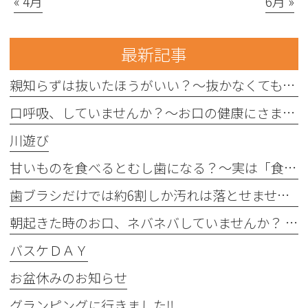
« 4月
6月 »
最新記事
親知らずは抜いたほうがいい？〜抜かなくてもいい親知らずもあります〜
口呼吸、していませんか？〜お口の健康にさまざまな影響を与えることがあります〜
川遊び
甘いものを食べるとむし歯になる？〜実は「食べる回数」がポイントです〜
歯ブラシだけでは約6割しか汚れは落とせません〜フロスや歯間ブラシが大切な理由〜
朝起きた時のお口、ネバネバしていませんか？ 〜実は細菌が増えているサインかもしれません〜
バスケＤＡＹ
お盆休みのお知らせ
グランピングに行きました‼︎