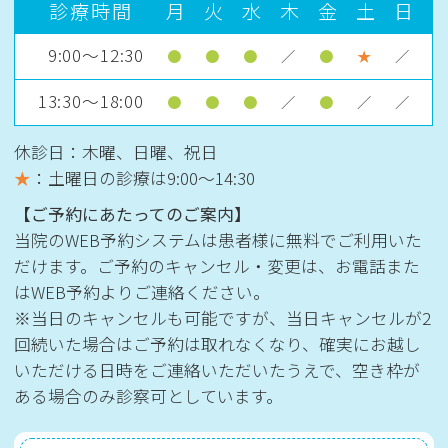
診療時間
月
火
水
木
金
土
日
9:00～12:30
●
●
●
／
●
★
／
13:30～18:00
●
●
●
／
●
／
／
休診日：木曜、日曜、祝日
★
：土曜日の診療は
9:00〜14:30
【ご予約にあたってのご案内】
当院のWEB予約システムは患者様に無料でご利用いた
だけます。ご予約のキャンセル・変更は、お電話また
はWEB予約よりご連絡ください。
※当日のキャンセルも可能ですが、当日キャンセルが2
回続いた場合はご予約は取れなくなり、確実にお越し
いただける日時をご連絡いただいたうえで、空き枠が
ある場合のみ診察可としています。