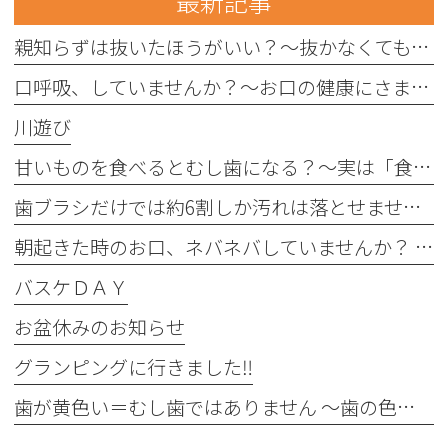
最新記事
親知らずは抜いたほうがいい？〜抜かなくてもいい親知らずもあります〜
口呼吸、していませんか？〜お口の健康にさまざまな影響を与えることがあります〜
川遊び
甘いものを食べるとむし歯になる？〜実は「食べる回数」がポイントです〜
歯ブラシだけでは約6割しか汚れは落とせません〜フロスや歯間ブラシが大切な理由〜
朝起きた時のお口、ネバネバしていませんか？ 〜実は細菌が増えているサインかもしれません〜
バスケＤＡＹ
お盆休みのお知らせ
グランピングに行きました‼︎
歯が黄色い＝むし歯ではありません 〜歯の色にはさまざまな原因があります〜