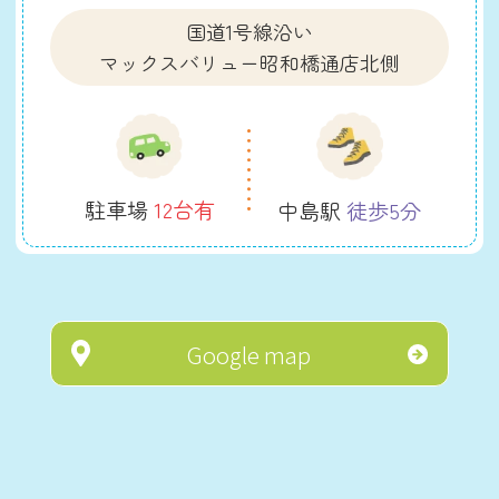
国道1号線沿い
マックスバリュー昭和橋通店北側
駐車場
12台有
中島駅
徒歩5分
Google map