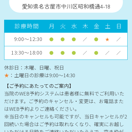
愛知県名古屋市中川区昭和橋通4-18
診療時間
月
火
水
木
金
土
日
9:00～12:30
●
●
●
／
●
★
／
13:30～18:00
●
●
●
／
●
／
／
休診日：木曜、日曜、祝日
★
：土曜日の診療は
9:00〜14:30
【ご予約にあたってのご案内】
当院のWEB予約システムは患者様に無料でご利用いた
だけます。ご予約のキャンセル・変更は、お電話また
はWEB予約よりご連絡ください。
※当日のキャンセルも可能ですが、当日キャンセルが2
回続いた場合はご予約は取れなくなり、確実にお越し
いただける日時をご連絡いただいたうえで、空き枠が