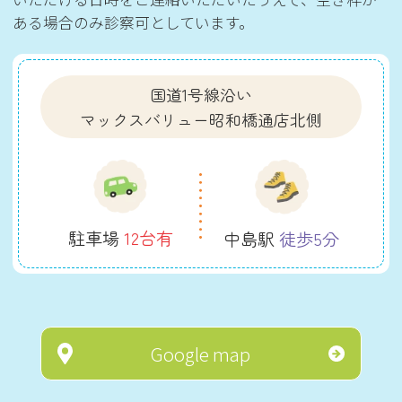
ある場合のみ診察可としています。
国道1号線沿い
マックスバリュー昭和橋通店北側
駐車場
12台有
中島駅
徒歩5分
Google map