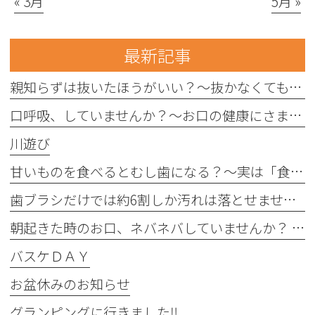
« 3月
5月 »
最新記事
親知らずは抜いたほうがいい？〜抜かなくてもいい親知らずもあります〜
口呼吸、していませんか？〜お口の健康にさまざまな影響を与えることがあります〜
川遊び
甘いものを食べるとむし歯になる？〜実は「食べる回数」がポイントです〜
歯ブラシだけでは約6割しか汚れは落とせません〜フロスや歯間ブラシが大切な理由〜
朝起きた時のお口、ネバネバしていませんか？ 〜実は細菌が増えているサインかもしれません〜
バスケＤＡＹ
お盆休みのお知らせ
グランピングに行きました‼︎