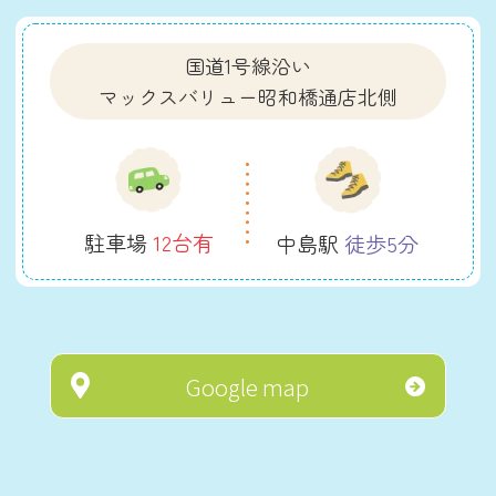
国道1号線沿い
マックスバリュー昭和橋通店北側
駐車場
12台有
中島駅
徒歩5分
Google map