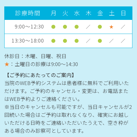
診療時間
月
火
水
木
金
土
日
9:00～12:30
●
●
●
／
●
★
／
13:30～18:00
●
●
●
／
●
／
／
休診日：木曜、日曜、祝日
★
：土曜日の診療は
9:00〜14:30
【ご予約にあたってのご案内】
当院のWEB予約システムは患者様に無料でご利用いた
だけます。ご予約のキャンセル・変更は、お電話また
はWEB予約よりご連絡ください。
※当日のキャンセルも可能ですが、当日キャンセルが2
回続いた場合はご予約は取れなくなり、確実にお越し
いただける日時をご連絡いただいたうえで、空き枠が
ある場合のみ診察可としています。