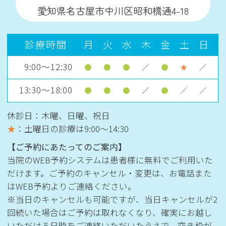
愛知県名古屋市中川区昭和橋通4-18
診療時間
月
火
水
木
金
土
日
9:00～12:30
●
●
●
／
●
★
／
13:30～18:00
●
●
●
／
●
／
／
休診日：木曜、日曜、祝日
★
：土曜日の診療は
9:00〜14:30
【ご予約にあたってのご案内】
当院のWEB予約システムは患者様に無料でご利用いた
だけます。ご予約のキャンセル・変更は、お電話また
はWEB予約よりご連絡ください。
※当日のキャンセルも可能ですが、当日キャンセルが2
回続いた場合はご予約は取れなくなり、確実にお越し
いただける日時をご連絡いただいたうえで、空き枠が