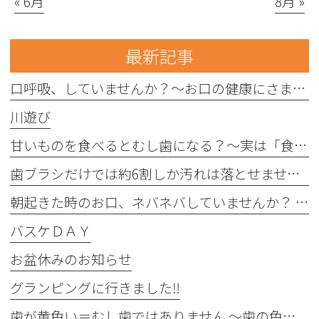
« 6月
8月 »
最新記事
口呼吸、していませんか？〜お口の健康にさまざまな影響を与えることがあります〜
川遊び
甘いものを食べるとむし歯になる？〜実は「食べる回数」がポイントです〜
歯ブラシだけでは約6割しか汚れは落とせません〜フロスや歯間ブラシが大切な理由〜
朝起きた時のお口、ネバネバしていませんか？ 〜実は細菌が増えているサインかもしれません〜
バスケＤＡＹ
お盆休みのお知らせ
グランピングに行きました‼︎
歯が黄色い＝むし歯ではありません 〜歯の色にはさまざまな原因があります〜