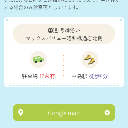
ある場合のみ診察可としています。
国道1号線沿い
マックスバリュー昭和橋通店北側
駐車場
12台有
中島駅
徒歩5分
Google map