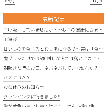
« 9月
11月 »
最新記事
口呼吸、していませんか？〜お口の健康にさまざまな影響を与えることがあります〜
川遊び
甘いものを食べるとむし歯になる？〜実は「食べる回数」がポイントです〜
歯ブラシだけでは約6割しか汚れは落とせません〜フロスや歯間ブラシが大切な理由〜
朝起きた時のお口、ネバネバしていませんか？ 〜実は細菌が増えているサインかもしれません〜
バスケＤＡＹ
お盆休みのお知らせ
グランピングに行きました‼︎
歯が黄色い＝むし歯ではありません 〜歯の色にはさまざまな原因があります〜