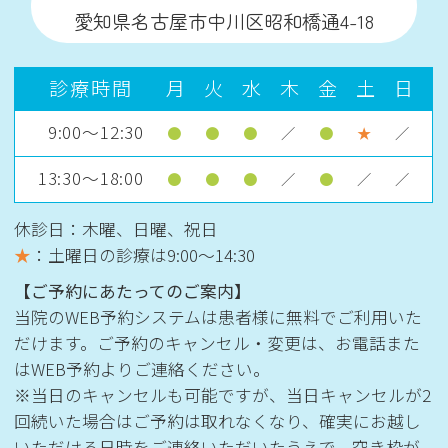
愛知県名古屋市中川区昭和橋通4-18
診療時間
月
火
水
木
金
土
日
9:00～12:30
●
●
●
／
●
★
／
13:30～18:00
●
●
●
／
●
／
／
休診日：木曜、日曜、祝日
★
：土曜日の診療は
9:00〜14:30
【ご予約にあたってのご案内】
当院のWEB予約システムは患者様に無料でご利用いた
だけます。ご予約のキャンセル・変更は、お電話また
はWEB予約よりご連絡ください。
※当日のキャンセルも可能ですが、当日キャンセルが2
回続いた場合はご予約は取れなくなり、確実にお越し
いただける日時をご連絡いただいたうえで、空き枠が