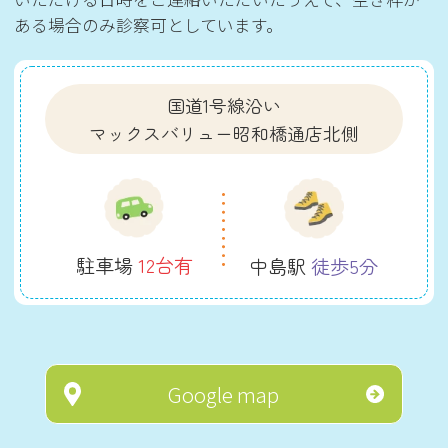
ある場合のみ診察可としています。
国道1号線沿い
マックスバリュー昭和橋通店北側
駐車場
12台有
中島駅
徒歩5分
Google map