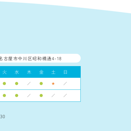
名古屋市中川区昭和橋通4-18
火
水
木
金
土
日
●
●
／
●
★
／
●
●
／
●
／
／
30
】