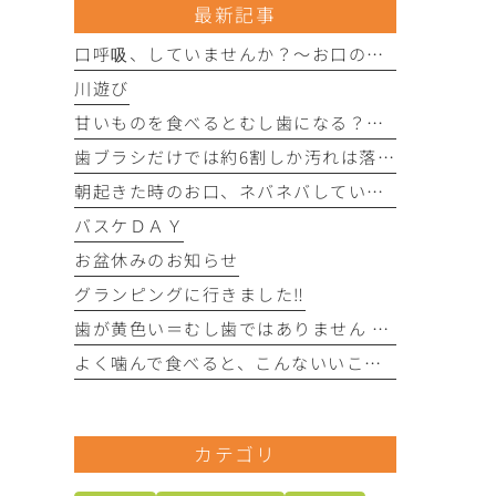
最新記事
口呼吸、していませんか？〜お口の健康にさまざまな影響を与えることがあります〜
川遊び
甘いものを食べるとむし歯になる？〜実は「食べる回数」がポイントです〜
歯ブラシだけでは約6割しか汚れは落とせません〜フロスや歯間ブラシが大切な理由〜
朝起きた時のお口、ネバネバしていませんか？ 〜実は細菌が増えているサインかもしれません〜
バスケＤＡＹ
お盆休みのお知らせ
グランピングに行きました‼︎
歯が黄色い＝むし歯ではありません 〜歯の色にはさまざまな原因があります〜
よく噛んで食べると、こんないいことがあります！
カテゴリ