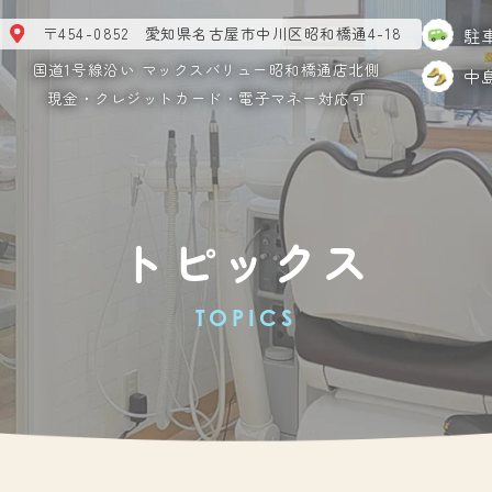
〒454-0852 愛知県名古屋市中川区昭和橋通4-18
駐
国道1号線沿い マックスバリュー昭和橋通店北側
中
現金・クレジットカード・電子マネー対応可
トピックス
TOPICS