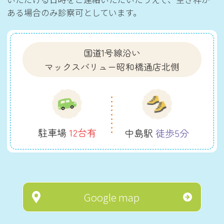
ある場合のみ診察可としています。
国道1号線沿い
マックスバリュー昭和橋通店北側
駐車場
12台有
中島駅
徒歩5分
Google map