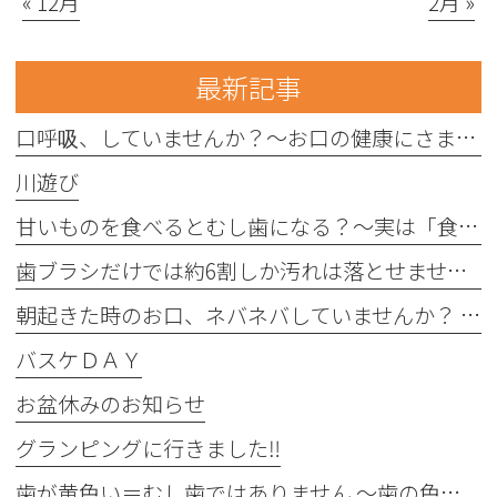
« 12月
2月 »
最新記事
口呼吸、していませんか？〜お口の健康にさまざまな影響を与えることがあります〜
川遊び
甘いものを食べるとむし歯になる？〜実は「食べる回数」がポイントです〜
歯ブラシだけでは約6割しか汚れは落とせません〜フロスや歯間ブラシが大切な理由〜
朝起きた時のお口、ネバネバしていませんか？ 〜実は細菌が増えているサインかもしれません〜
バスケＤＡＹ
お盆休みのお知らせ
グランピングに行きました‼︎
歯が黄色い＝むし歯ではありません 〜歯の色にはさまざまな原因があります〜