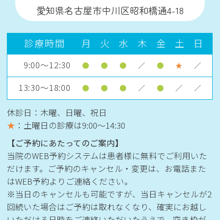
愛知県名古屋市中川区昭和橋通4-18
診療時間
月
火
水
木
金
土
日
9:00～12:30
●
●
●
／
●
★
／
13:30～18:00
●
●
●
／
●
／
／
休診日：木曜、日曜、祝日
★
：土曜日の診療は
9:00〜14:30
【ご予約にあたってのご案内】
当院のWEB予約システムは患者様に無料でご利用いた
だけます。ご予約のキャンセル・変更は、お電話また
はWEB予約よりご連絡ください。
※当日のキャンセルも可能ですが、当日キャンセルが2
回続いた場合はご予約は取れなくなり、確実にお越し
いただける日時をご連絡いただいたうえで、空き枠が