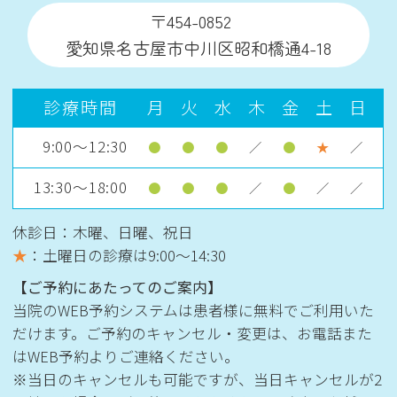
〒454-0852
愛知県名古屋市中川区昭和橋通4-18
診療時間
月
火
水
木
金
土
日
9:00～12:30
●
●
●
／
●
★
／
13:30～18:00
●
●
●
／
●
／
／
休診日：木曜、日曜、祝日
★
：土曜日の診療は
9:00〜14:30
【ご予約にあたってのご案内】
当院のWEB予約システムは患者様に無料でご利用いた
だけます。ご予約のキャンセル・変更は、お電話また
はWEB予約よりご連絡ください。
※当日のキャンセルも可能ですが、当日キャンセルが2