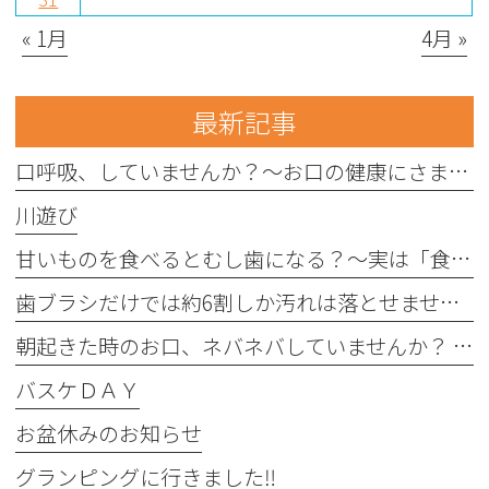
« 1月
4月 »
最新記事
口呼吸、していませんか？〜お口の健康にさまざまな影響を与えることがあります〜
川遊び
甘いものを食べるとむし歯になる？〜実は「食べる回数」がポイントです〜
歯ブラシだけでは約6割しか汚れは落とせません〜フロスや歯間ブラシが大切な理由〜
朝起きた時のお口、ネバネバしていませんか？ 〜実は細菌が増えているサインかもしれません〜
バスケＤＡＹ
お盆休みのお知らせ
グランピングに行きました‼︎