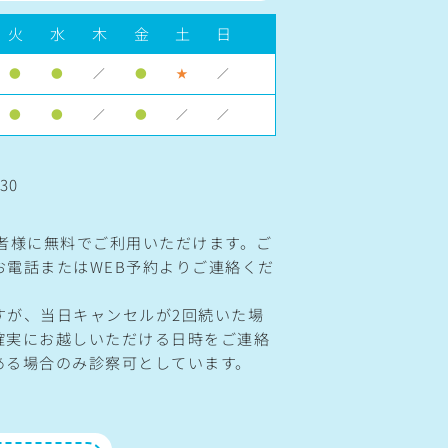
火
水
木
金
土
日
●
●
／
●
★
／
●
●
／
●
／
／
30
】
患者様に無料でご利用いただけます。ご
お電話またはWEB予約よりご連絡くだ
すが、当日キャンセルが2回続いた場
確実にお越しいただける日時をご連絡
ある場合のみ診察可としています。