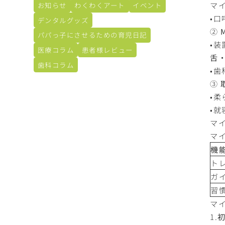
マ
お知らせ
わくわくアート
イベント
•
デンタルグッズ
②
パパっ子にさせるための育児日記
•
医療コラム
患者様レビュー
舌
歯科コラム
•
③
•
•
マ
マ
機
ト
ガ
習
マ
1.