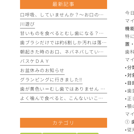
最新記事
今
口呼吸、していませんか？〜お口の健康にさまざまな影響を与えることがあります〜
マ
川遊び
機
甘いものを食べるとむし歯になる？〜実は「食べる回数」がポイントです〜
特
歯ブラシだけでは約6割しか汚れは落とせません〜フロスや歯間ブラシが大切な理由〜
置
歯
朝起きた時のお口、ネバネバしていませんか？ 〜実は細菌が増えているサインかもしれません〜
マ
バスケＤＡＹ
•
分
お盆休みのお知らせ
•
対
グランピングに行きました‼︎
•
目
歯が黄色い＝むし歯ではありません 〜歯の色にはさまざまな原因があります〜
•
よく噛んで食べると、こんないいことがあります！
•
•
マ
①
カテゴリ
•