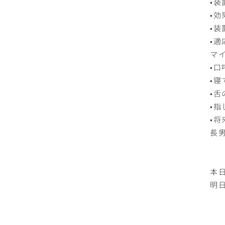
•
•
•
•
マ
•
•
•
•
•
長
本日
明