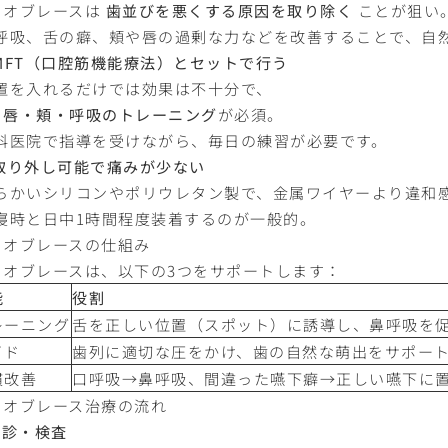
イオブレースは
歯並びを悪くする原因を取り除く
ことが狙い
口呼吸、舌の癖、頬や唇の過剰な力などを改善することで、自
MFT（口腔筋機能療法）とセットで行う
装置を入れるだけでは効果は不十分で、
・唇・頬・呼吸のトレーニング
が必須。
歯科医院で指導を受けながら、毎日の練習が必要です。
取り外し可能で痛みが少ない
柔らかいシリコンやポリウレタン製で、金属ワイヤーより違和
就寝時と日中1時間程度装着するのが一般的。
イオブレースの仕組み
イオブレースは、以下の3つをサポートします：
能
役割
レーニング
舌を正しい位置（スポット）に誘導し、鼻呼吸を
イド
歯列に適切な圧をかけ、歯の自然な萌出をサポー
慣改善
口呼吸→鼻呼吸、間違った嚥下癖→正しい嚥下に
イオブレース治療の流れ
初診・検査