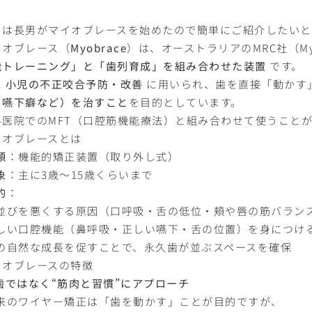
日は長男がマイオブレースを始めたので簡単にご紹介したいと
イオブレース（
Myobrace
）は、オーストラリアのMRC社（Myofun
能トレーニング」と「歯列育成」を組み合わせた装置
です。
に
小児の不正咬合予防・改善
に用いられ、歯を直接「動かす
・嚥下癖など）を治すこと
を目的としています。
科医院でのMFT（口腔筋機能療法）と組み合わせて使うこと
イオブレースとは
類
：機能的矯正装置（取り外し式）
象
：主に3歳〜15歳くらいまで
的
：
歯並びを悪くする原因（口呼吸・舌の低位・頬や唇の筋バラン
正しい口腔機能（鼻呼吸・正しい嚥下・舌の位置）を身につけ
顎の自然な成長を促すことで、永久歯が並ぶスペースを確保
イオブレースの特徴
歯ではなく“筋肉と習慣”にアプローチ
従来のワイヤー矯正は「歯を動かす」ことが目的ですが、