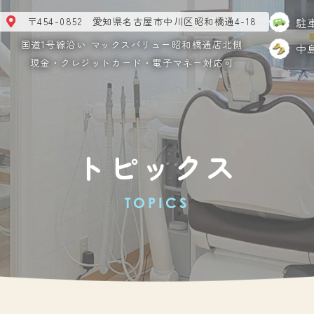
〒454-0852 愛知県名古屋市中川区昭和橋通4-18
駐
国道1号線沿い マックスバリュー昭和橋通店北側
中
現金・クレジットカード・電子マネー対応可
トピックス
TOPICS