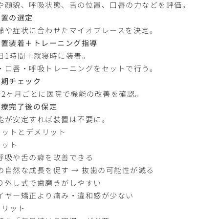
顎や顔貌、呼吸状態、舌の位置、口唇の力などを評価。
装置の選定
年齢や症状に合わせたマイオブレースを決定。
装置装着＋トレーニング指導
毎日1時間＋就寝時に装着。
舌・口唇・呼吸トレーニングをセットで行う。
定期チェック
1〜2ヶ月ごとに医院で機能の改善を確認。
治療完了後の保定
機能が安定すれば装置は不要に。
リットとデメリット
リット
口呼吸や舌の癖を改善できる
顎の自然な成長を促す → 抜歯の可能性が減る
取り外し式で歯磨きがしやすい
ワイヤー矯正より痛み・違和感が少ない
メリット