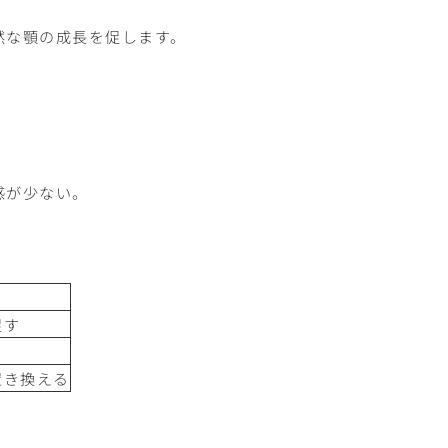
。
然な顎の成長を促します。
感が少ない。
促す
ト
置き換える