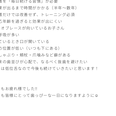
装置を「毎日続ける習慣」が必要
効果が出るまで時間がかかる（半年〜数年）
装置だけでは改善せず、トレーニング必須
適応年齢を過ぎると効果が出にくい
イオブレースが向いているお子さん
口呼吸が多い
寝ているとき口が開いている
舌の位置が低い（いつも下にある）
指しゃぶり・頬杖・爪噛みなど癖がある
将来の歯並びが心配で、なるべく抜歯を避けたい
男は低位舌なので今後も続けていきたいと思います！
もお疲れ様でした‼︎
日も皆様にとって歯っぴーな一日になりますように☺︎