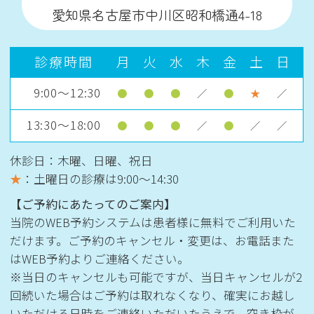
愛知県名古屋市中川区昭和橋通4-18
診療時間
月
火
水
木
金
土
日
9:00～12:30
●
●
●
／
●
★
／
13:30～18:00
●
●
●
／
●
／
／
休診日：木曜、日曜、祝日
★
：土曜日の診療は
9:00〜14:30
【ご予約にあたってのご案内】
当院のWEB予約システムは患者様に無料でご利用いた
だけます。ご予約のキャンセル・変更は、お電話また
はWEB予約よりご連絡ください。
※当日のキャンセルも可能ですが、当日キャンセルが2
回続いた場合はご予約は取れなくなり、確実にお越し
いただける日時をご連絡いただいたうえで、空き枠が