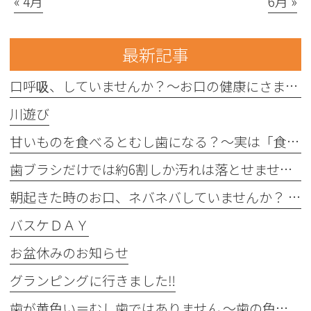
« 4月
6月 »
最新記事
口呼吸、していませんか？〜お口の健康にさまざまな影響を与えることがあります〜
川遊び
甘いものを食べるとむし歯になる？〜実は「食べる回数」がポイントです〜
歯ブラシだけでは約6割しか汚れは落とせません〜フロスや歯間ブラシが大切な理由〜
朝起きた時のお口、ネバネバしていませんか？ 〜実は細菌が増えているサインかもしれません〜
バスケＤＡＹ
お盆休みのお知らせ
グランピングに行きました‼︎
歯が黄色い＝むし歯ではありません 〜歯の色にはさまざまな原因があります〜