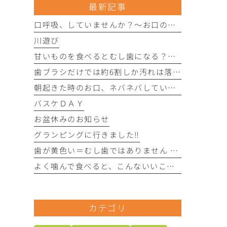
最新記事
口呼吸、していませんか？〜お口の健康にさまざまな影響を与えることがあります〜
川遊び
甘いものを食べるとむし歯になる？〜実は「食べる回数」がポイントです〜
歯ブラシだけでは約6割しか汚れは落とせません〜フロスや歯間ブラシが大切な理由〜
朝起きた時のお口、ネバネバしていませんか？ 〜実は細菌が増えているサインかもしれません〜
バスケＤＡＹ
お盆休みのお知らせ
グランピングに行きました‼︎
歯が黄色い＝むし歯ではありません 〜歯の色にはさまざまな原因があります〜
よく噛んで食べると、こんないいことがあります！
カテゴリ