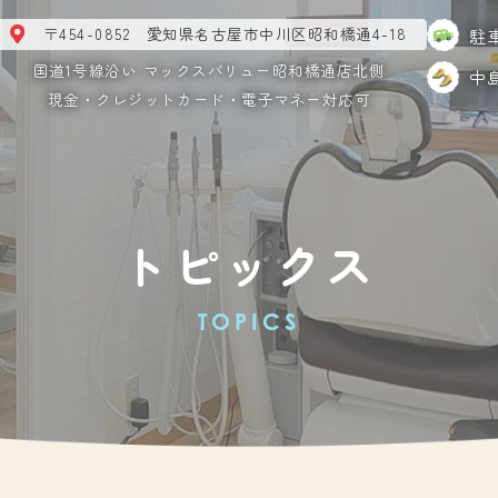
〒454-0852 愛知県名古屋市中川区昭和橋通4-18
駐
国道1号線沿い マックスバリュー昭和橋通店北側
中
現金・クレジットカード・電子マネー対応可
トピックス
TOPICS