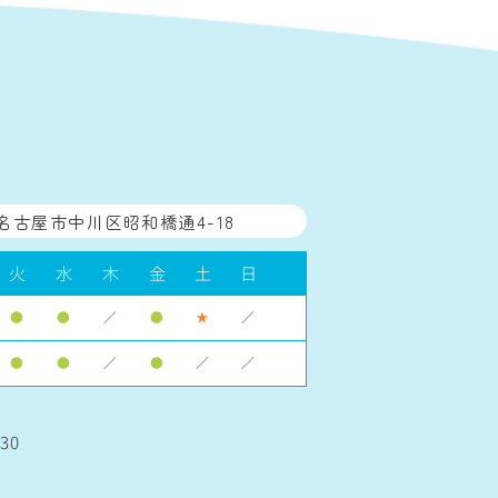
名古屋市中川区昭和橋通4-18
火
水
木
金
土
日
●
●
／
●
★
／
●
●
／
●
／
／
30
】