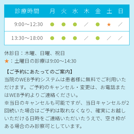
診療時間
月
火
水
木
金
土
日
9:00～12:30
●
●
●
／
●
★
／
13:30～18:00
●
●
●
／
●
／
／
休診日：木曜、日曜、祝日
★
：土曜日の診療は
9:00〜14:30
【ご予約にあたってのご案内】
当院のWEB予約システムは患者様に無料でご利用いた
だけます。ご予約のキャンセル・変更は、お電話また
はWEB予約よりご連絡ください。
※当日のキャンセルも可能ですが、当日キャンセルが2
回続いた場合はご予約は取れなくなり、確実にお越し
いただける日時をご連絡いただいたうえで、空き枠が
ある場合のみ診察可としています。