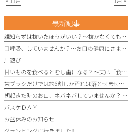
« 11月
1月 »
最新記事
親知らずは抜いたほうがいい？〜抜かなくてもいい親知らずもあります〜
口呼吸、していませんか？〜お口の健康にさまざまな影響を与えることがあります〜
川遊び
甘いものを食べるとむし歯になる？〜実は「食べる回数」がポイントです〜
歯ブラシだけでは約6割しか汚れは落とせません〜フロスや歯間ブラシが大切な理由〜
朝起きた時のお口、ネバネバしていませんか？ 〜実は細菌が増えているサインかもしれません〜
バスケＤＡＹ
お盆休みのお知らせ
グランピングに行きました‼︎