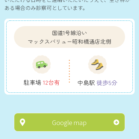
ある場合のみ診察可としています。
国道1号線沿い
マックスバリュー昭和橋通店北側
駐車場
12台有
中島駅
徒歩5分
Google map