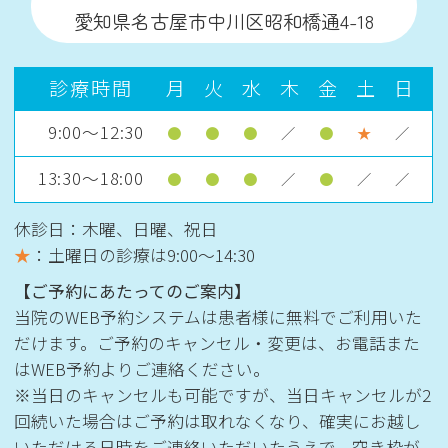
愛知県名古屋市中川区昭和橋通4-18
診療時間
月
火
水
木
金
土
日
9:00～12:30
●
●
●
／
●
★
／
13:30～18:00
●
●
●
／
●
／
／
休診日：木曜、日曜、祝日
★
：土曜日の診療は
9:00〜14:30
【ご予約にあたってのご案内】
当院のWEB予約システムは患者様に無料でご利用いた
だけます。ご予約のキャンセル・変更は、お電話また
はWEB予約よりご連絡ください。
※当日のキャンセルも可能ですが、当日キャンセルが2
回続いた場合はご予約は取れなくなり、確実にお越し
いただける日時をご連絡いただいたうえで、空き枠が