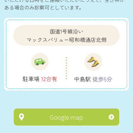
ある場合のみ診察可としています。
国道1号線沿い
マックスバリュー昭和橋通店北側
駐車場
12台有
中島駅
徒歩5分
Google map