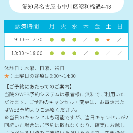
愛知県名古屋市中川区昭和橋通4-18
診療時間
月
火
水
木
金
土
日
9:00～12:30
●
●
●
／
●
★
／
13:30～18:00
●
●
●
／
●
／
／
休診日：木曜、日曜、祝日
★
：土曜日の診療は
9:00〜14:30
【ご予約にあたってのご案内】
当院のWEB予約システムは患者様に無料でご利用いた
だけます。ご予約のキャンセル・変更は、お電話また
はWEB予約よりご連絡ください。
※当日のキャンセルも可能ですが、当日キャンセルが2
回続いた場合はご予約は取れなくなり、確実にお越し
いただける日時をご連絡いただいたうえで、空き枠が