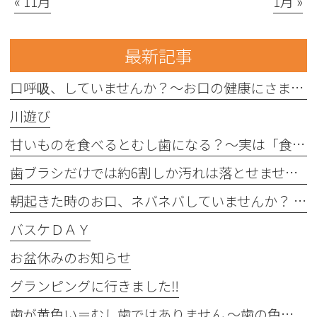
« 11月
1月 »
最新記事
口呼吸、していませんか？〜お口の健康にさまざまな影響を与えることがあります〜
川遊び
甘いものを食べるとむし歯になる？〜実は「食べる回数」がポイントです〜
歯ブラシだけでは約6割しか汚れは落とせません〜フロスや歯間ブラシが大切な理由〜
朝起きた時のお口、ネバネバしていませんか？ 〜実は細菌が増えているサインかもしれません〜
バスケＤＡＹ
お盆休みのお知らせ
グランピングに行きました‼︎
歯が黄色い＝むし歯ではありません 〜歯の色にはさまざまな原因があります〜