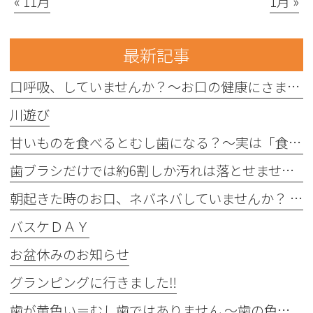
« 11月
1月 »
最新記事
口呼吸、していませんか？〜お口の健康にさまざまな影響を与えることがあります〜
川遊び
甘いものを食べるとむし歯になる？〜実は「食べる回数」がポイントです〜
歯ブラシだけでは約6割しか汚れは落とせません〜フロスや歯間ブラシが大切な理由〜
朝起きた時のお口、ネバネバしていませんか？ 〜実は細菌が増えているサインかもしれません〜
バスケＤＡＹ
お盆休みのお知らせ
グランピングに行きました‼︎
歯が黄色い＝むし歯ではありません 〜歯の色にはさまざまな原因があります〜