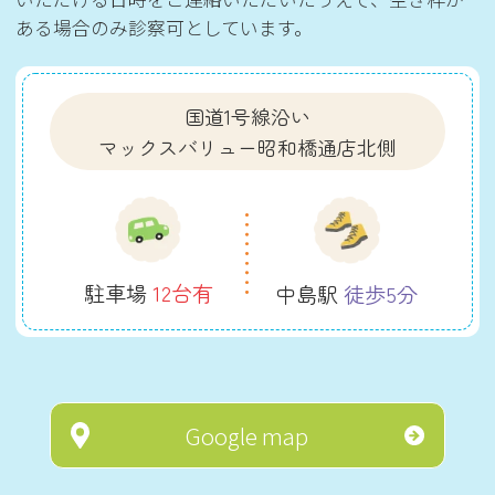
ある場合のみ診察可としています。
国道1号線沿い
マックスバリュー昭和橋通店北側
駐車場
12台有
中島駅
徒歩5分
Google map