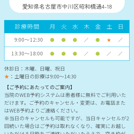
愛知県名古屋市中川区昭和橋通4-18
診療時間
月
火
水
木
金
土
日
9:00～12:30
●
●
●
／
●
★
／
13:30～18:00
●
●
●
／
●
／
／
休診日：木曜、日曜、祝日
★
：土曜日の診療は
9:00〜14:30
【ご予約にあたってのご案内】
当院のWEB予約システムは患者様に無料でご利用いた
だけます。ご予約のキャンセル・変更は、お電話また
はWEB予約よりご連絡ください。
※当日のキャンセルも可能ですが、当日キャンセルが2
回続いた場合はご予約は取れなくなり、確実にお越し
いただける日時をご連絡いただいたうえで、空き枠が